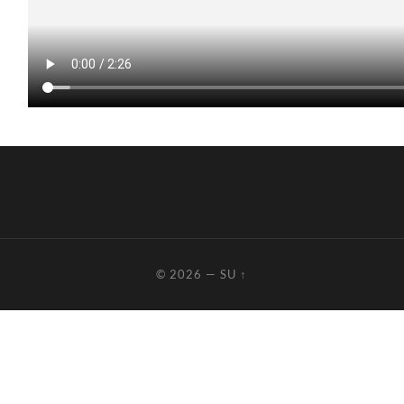
© 2026
—
SU ↑