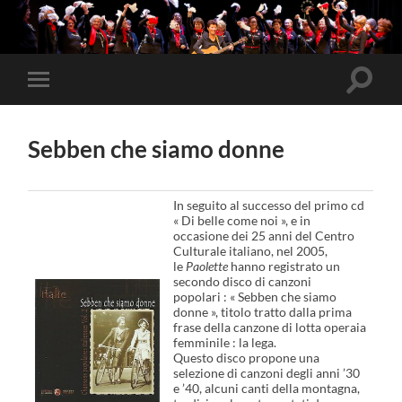
Attiva/
Attiva/disattiva
il
il
campo
menu
di
sui
ricerca
Sebben che siamo donne
dispositivi
mobili
In seguito al successo del primo cd
« Di belle come noi », e in
occasione dei 25 anni del Centro
Culturale italiano, nel 2005,
le
Paolette
hanno registrato un
secondo disco di canzoni
popolari : « Sebben che siamo
donne », titolo tratto dalla prima
frase della canzone di lotta operaia
femminile : la lega.
Questo disco propone una
selezione di canzoni degli anni ’30
e ’40, alcuni canti della montagna,