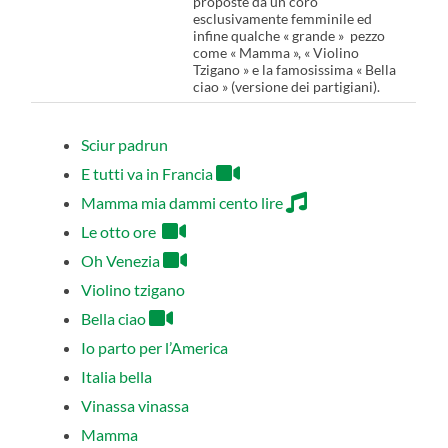
proposte da un coro
esclusivamente femminile ed
infine qualche « grande » pezzo
come « Mamma », « Violino
Tzigano » e la famosissima « Bella
ciao » (versione dei partigiani).
Sciur padrun
E tutti va in Francia
Mamma mia dammi cento lire
Le otto ore
Oh Venezia
Violino tzigano
Bella ciao
Io parto per l’America
Italia bella
Vinassa vinassa
Mamma