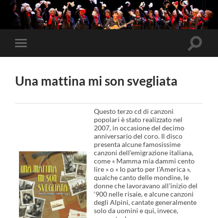
Attiva/
Attiva/disattiva
il
il
campo
menu
di
sui
ricerca
Una mattina mi son svegliata
dispositivi
mobili
Questo terzo cd di canzoni
popolari è stato realizzato nel
2007, in occasione del decimo
anniversario del coro. Il disco
presenta alcune famosissime
canzoni dell’emigrazione italiana,
come « Mamma mia dammi cento
lire » o « Io parto per l’America »,
qualche canto delle mondine, le
donne che lavoravano all’inizio del
‘900 nelle risaie, e alcune canzoni
degli Alpini, cantate generalmente
solo da uomini e qui, invece,