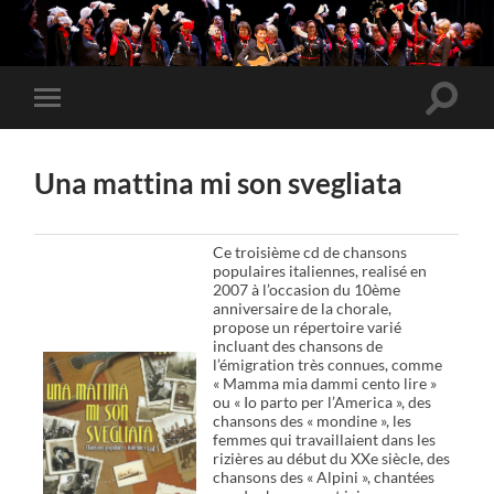
Toggle
Toggle
search
mobile
field
menu
Una mattina mi son svegliata
Ce troisième cd de chansons
populaires italiennes, realisé en
2007 à l’occasion du 10ème
anniversaire de la chorale,
propose un répertoire varié
incluant des chansons de
l’émigration très connues, comme
« Mamma mia dammi cento lire »
ou « Io parto per l’America », des
chansons des « mondine », les
femmes qui travaillaient dans les
rizières au début du XXe siècle, des
chansons des « Alpini », chantées