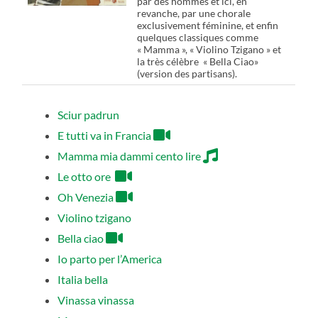
par des hommes et ici, en
revanche, par une chorale
exclusivement féminine, et enfin
quelques classiques comme
« Mamma », « Violino Tzigano » et
la très célèbre « Bella Ciao»
(version des partisans).
Sciur padrun
E tutti va in Francia
Mamma mia dammi cento lire
Le otto ore
Oh Venezia
Violino tzigano
Bella ciao
Io parto per l’America
Italia bella
Vinassa vinassa