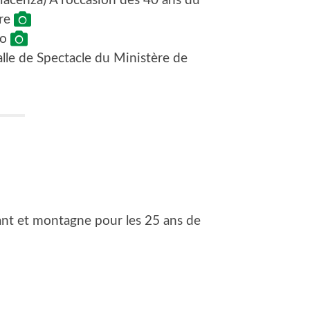
iacenza) A l’occasion des 40 ans du
ere
to
alle de Spectacle du Ministère de
hant et montagne pour les 25 ans de