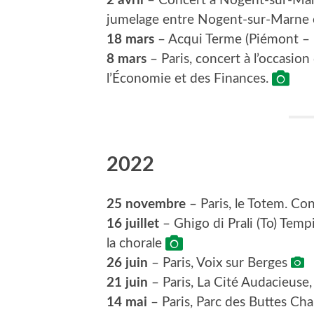
2 avril
– Concert à Nogent-sur-Marne
jumelage entre Nogent-sur-Marne et
18 mars
– Acqui Terme (Piémont – 
8 mars
– Paris, concert à l’occasio
l’Économie et des Finances.
2022
25 novembre
– Paris, le Totem. Con
16 juillet
– Ghigo di Prali (To) Temp
la chorale
26 juin
– Paris, Voix sur Berges
21 juin
– Paris, La Cité Audacieuse
14 mai
– Paris, Parc des Buttes Ch