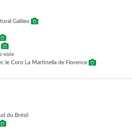
tural Galileo
i
s-voix
vec le Coro La Martinella de Florence
ud du Brésil