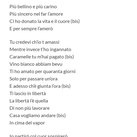
Più bellino e più carino
Più sincero nel far l’amore
Ci ho donato la vita e il cuore (bis)
E per sempre l’amerò
Tu credevi ch’io t amassi
Mentre invece t’ho ingannato
Caramelle tu m’hai pagato (bis)
Vino bianco abbiam bevu
Ti ho amato per quaranta giorni
Solo per passare un’ora
E adesso ch’è giunta l’ora (bis)
Ti lascio in libertà
La libertà l’è quella
Di non più lavorare
Casa vogliamo andare (bis)
In cima del vapor
Io partirò,col cuor sospirerò