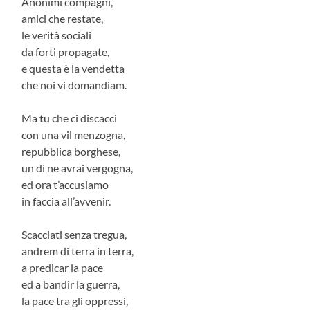
Anonimi compagni,
amici che restate,
le verità sociali
da forti propagate,
e questa è la vendetta
che noi vi domandiam.
Ma tu che ci discacci
con una vil menzogna,
repubblica borghese,
un dì ne avrai vergogna,
ed ora t’accusiamo
in faccia all’avvenir.
Scacciati senza tregua,
andrem di terra in terra,
a predicar la pace
ed a bandir la guerra,
la pace tra gli oppressi,