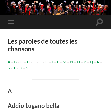
Toggle
Toggle
search
mobile
field
menu
Les paroles de toutes les
chansons
A
–
B
–
C
–
D
–
E
–
F
–
G
–
I
–
L
–
M
–
N
–
O
–
P
–
Q
–
R
–
S
–
T
–
U
–
V
A
Addio Lugano bella