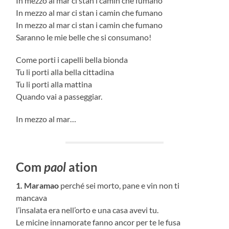
In mezzo al mar ci stan i camin che fumano
In mezzo al mar ci stan i camin che fumano
In mezzo al mar ci stan i camin che fumano
Saranno le mie belle che si consumano!
Come porti i capelli bella bionda
Tu li porti alla bella cittadina
Tu li porti alla mattina
Quando vai a passeggiar.
In mezzo al mar…
Com
paol
ation
1. Maramao
perché sei morto, pane e vin non ti
mancava
l’insalata era nell’orto e una casa avevi tu.
Le micine innamorate fanno ancor per te le fusa