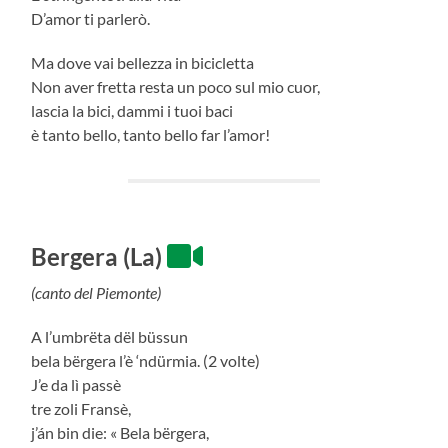
D’amor ti parlerò.
Ma dove vai bellezza in bicicletta
Non aver fretta resta un poco sul mio cuor,
lascia la bici, dammi i tuoi baci
è tanto bello, tanto bello far l’amor!
Bergera (La)
(canto del Piemonte)
A l’umbrëta dël büssun
bela bërgera l’è ‘ndürmia. (2 volte)
J’e da lì passè
tre zoli Fransè,
j’án bin die: « Bela bërgera,