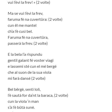
vui l’èvi la frev! » (2 volte)
Ma se vui l’èvì la frev,
faruma fè na cuvertüra: (2 volte)
cun ël me mantel
ch’a l’è cusì bel.
Faruma fè na cuvertüra,
passerà la frev. (2 volte)
E la bela l’a rispundu
gentil galant fé voster viagi
e lassemi sté cun el mé bergé
che al suon de la sua viola
mi farà dansé (2 volte)
Bel bërgè, sentì lolì,
l’è sautà for da’nt la baraca, (2 volte)
cun la viola ‘n man
s’à l’è bütà sunè.