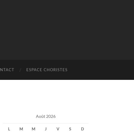
NTACT
ESPACE CHORISTES
Août 2026
L
M
M
J
V
S
D