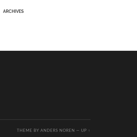
ARCHIVES
THEME BY
ANDERS NOREN
—
UP ↑