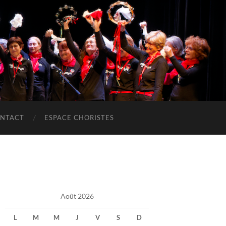
NTACT
ESPACE CHORISTES
Août 2026
L
M
M
J
V
S
D