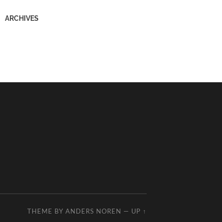
ARCHIVES
THEME BY
ANDERS NOREN
—
UP ↑