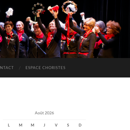
NTACT
ESPACE CHORISTES
Août 2026
L
M
M
J
V
S
D